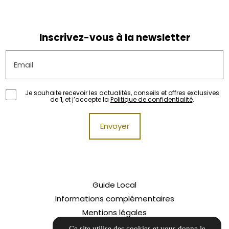
Inscrivez-vous à la newsletter
Email
Je souhaite recevoir les actualités, conseils et offres exclusives
de
1
, et j’accepte la
Politique de confidentialité
.
Guide Local
Informations complémentaires
Mentions légales
Politique de confidentialité
Ce site utilise des cookies et vous donne le