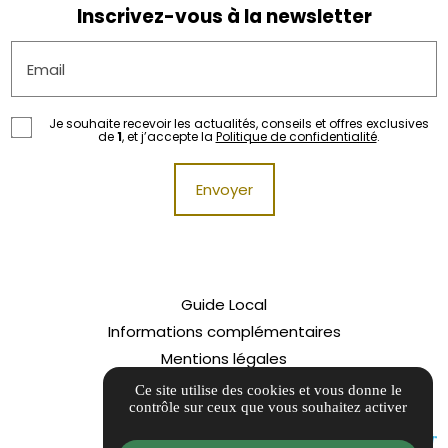
Inscrivez-vous à la newsletter
Email
Je souhaite recevoir les actualités, conseils et offres exclusives
de
1
, et j’accepte la
Politique de confidentialité
.
Guide Local
Informations complémentaires
Mentions légales
Politique de confidentialité
Ce site utilise des cookies et vous donne le
contrôle sur ceux que vous souhaitez activer
Gestion des cookies