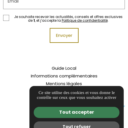
Email
Je souhaite recevoir les actualités, conseils et offres exclusives
de
1
, et j’accepte la
Politique de confidentialité
.
Guide Local
Informations complémentaires
Mentions légales
Politique de confidentialité
Ce site utilise des cookies et vous donne le
contrôle sur ceux que vous souhaitez activer
Gestion des cookies
Tout accepter
Tout refuser