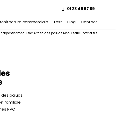
01 23 45 67 89
rchitecture commerciale
Test
Blog
Contact
harpentier menuisier Althen des paluds Menuiserie Lloret et fils
des
s
n des paluds.
on familiale
ries PVC